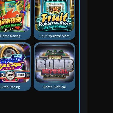
Horse Racing
Fruit Roulette Slots
Drop Racing
Bomb Defusal