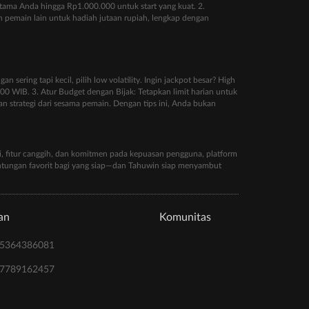
ma Anda hingga Rp1.000.000 untuk start yang kuat. 2.
 pemain lain untuk hadiah jutaan rupiah, lengkap dengan
n sering tapi kecil, pilih low volatility. Ingin jackpot besar? High
.00 WIB. 3. Atur Budget dengan Bijak: Tetapkan limit harian untuk
an strategi dari sesama pemain. Dengan tips ini, Anda bukan
gi, fitur canggih, dan komitmen pada kepuasan pengguna, platform
eruntungan favorit bagi yang siap—dan Tahuwin siap menyambut
an
Komunitas
5364386081
7789162457