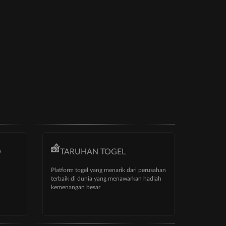
O
TARUHAN TOGEL
Platform togel yang menarik dari perusahan
terbaik di dunia yang menawarkan hadiah
kemenangan besar