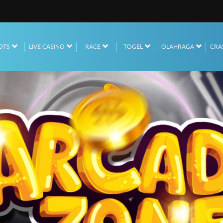
OTS
LIVE CASINO
RACE
TOGEL
OLAHRAGA
CRA