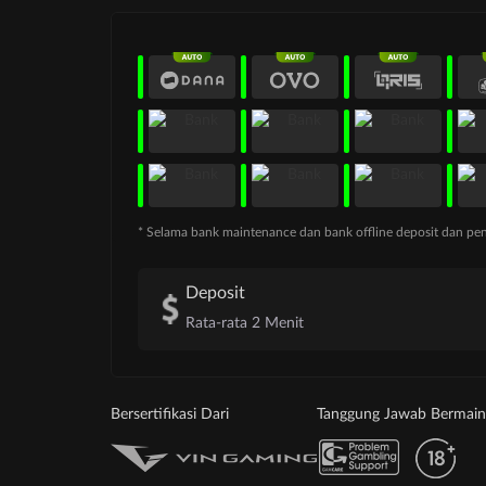
* Selama bank maintenance dan bank offline deposit dan pen
Deposit
Rata-rata 2 Menit
Bersertifikasi Dari
Tanggung Jawab Bermain