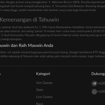
mber dengan promo yang menggiurkan: 1. Welcome Bonus 100%: Double deposit perta
ngubah hari buruk menjadi peluang baru. 3. Turnamen Slot Bulanan: Bersaing dengan
lin tetap tinggi, sambil memberikan nilai tambah yang nyata bagi dompet Anda.
 Kemenangan di Tahuwin
ptimal, ikuti tips eksklusif ini: 1. Pilih Game Berdasarkan Volatilitas: Untuk kemenanga
an data internal, slot sering "panas" di malam hari—coba main antara pukul 20.00-23
. 4. Ikuti Komunitas Tahuwin: Bergabung di forum internal untuk sharing pola gacor d
ng menguntungkan.
huwin dan Raih Maxwin Anda
nline—ini adalah revolusi bagi para pencinta judi daring. Dengan kombinasi RTP ting
; daftar sekarang di Tahuwin dan ubah setiap spin menjadi cerita sukses. Ingat, keb
m
Kategori
Dukung
Hot Games
+628
Slots
+628
Live Casino
Race