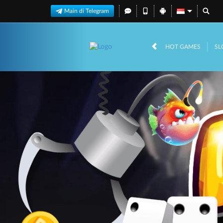
Main di Telegram
HOT GAMES
SL