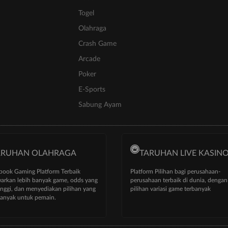
Togel
Olahraga
Crash Game
Arcade
Poker
E-Sports
Sabung Ayam
ARUHAN OLAHRAGA
TARUHAN LIVE KASIN
book Gaming Platform Terbaik
Platform Pilihan bagi perusahaan-
rkan lebih banyak game, odds yang
perusahaan terbaik di dunia, dengan
tinggi, dan menyediakan pilihan yang
pilihan variasi game terbanyak
banyak untuk pemain.