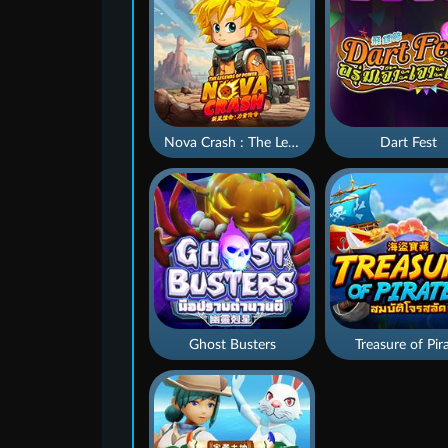
Nova Crash : The Legends of Power
Dart Fest
Ghost Busters
Treasure of Pir