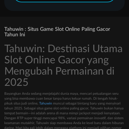
Tahuwin : Situs Game Slot Online Paling Gacor
Tahun Ini
Tahuwin: Destinasi Utama
Slot Online Gacor yang
Mengubah Permainan di
2025
Bayangkan Anda sedang menjelajahi dunia maya, mencari petualangan seru
yang bisa membawa cuan besar tanpa harus keluar rumah. Di tengah hiruk-
pikuk situs judi online,
Tahuwin
muncul sebagai bintang baru yang menyinari
tahun 2025. Sebagai situs game slot online paling gacor, Tahuwin bukan hanya
tempat bermain—ini adalah arena di mana mimpi jackpot menjadi kenyataan.
Dengan RTP super tinggi mencapai 98%, variasi permainan inovatif, dan sistem
keamanan mutakhir, Tahuwin siap membawa Anda ke level baru dalam hiburan
daring. Mari kita gali lebih dalam mengapa platform ini menjadi pilihan nomor