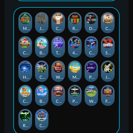
Multi Hot Wheel
JetX3
Crash Duel X
RodeoX
DoubleX
ChickenWays
Chicken Highway
Bottle Mania
TowerX
4 Bonuses Bonanza
CricketerX
Smash X
HelicopterX
CricketX
Wheel Of Destiny
MineIsland
PlinkoXClassic
JetX
Cheesy Road
Balloon
CarX
PropelX
World Champion X
Fortune Catch
RollX
CaiBalaoCappadocia