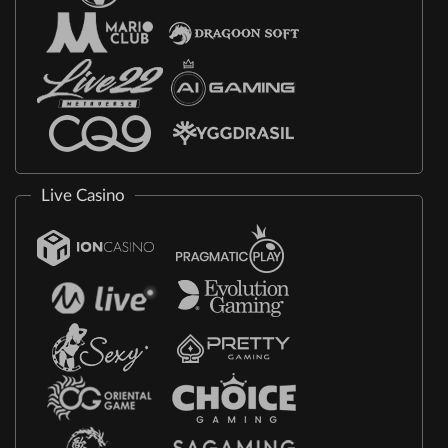
Live Casino