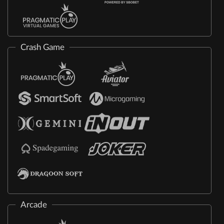
Crash Game
Arcade