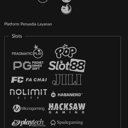
Platform Penyedia Layanan
Slots