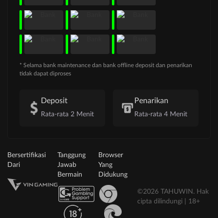
* Selama bank maintenance dan bank offline deposit dan penarikan
tidak dapat diproses
Deposit
Penarikan
Rata-rata 2 Menit
Rata-rata 4 Menit
Bersertifikasi
Tanggung
Browser
Dari
Jawab
Yang
Bermain
Didukung
©2026 TAHUWIN. Hak
cipta dilindungi | 18+